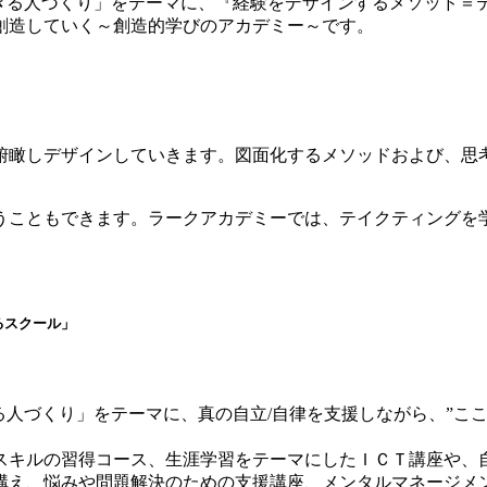
きる人づくり」をテーマに、『経験をデザインするメソッド＝テ
創造していく～創造的学びのアカデミー～です。
俯瞰しデザインしていきます。図面化するメソッドおよび、思
。
うこともできます。ラークアカデミーでは、テイクティングを
るスクール」
る人づくり」をテーマに、真の自立/自律を支援しながら、”こ
スキルの習得コース、生涯学習をテーマにしたＩＣＴ講座や、
構え、悩みや問題解決のための支援講座、メンタルマネージメ