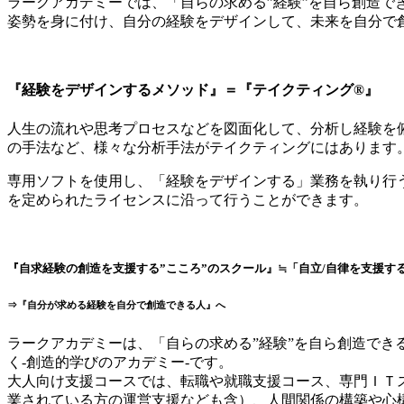
ラークアカデミーでは、「自らの求める”経験”を自ら創造で
姿勢を身に付け、自分の経験をデザインして、未来を自分で
『経験をデザインするメソッド』＝『テイクティング®』
人生の流れや思考プロセスなどを図面化して、分析し経験を
の手法など、様々な分析手法がテイクティングにはあります
専用ソフトを使用し、「経験をデザインする」業務を執り行
を定められたライセンスに沿って行うことができます。
『自求経験の創造を支援する”こころ”のスクール』≒「自立/自律を支援す
⇒『自分が求める経験を自分で創造できる人』へ
ラークアカデミーは、「自らの求める”経験”を自ら創造でき
く-創造的学びのアカデミー-です。
大人向け支援コースでは、転職や就職支援コース、専門ＩＴ
業されている方の運営支援なども含）、人間関係の構築や心